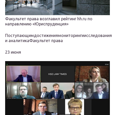
Факультет права возглавил рейтинг hh.ru по
направлению «Юриспруденция»
Поступающимдостижениямониторингиисследования
и аналитикаФакультет права
23 июня