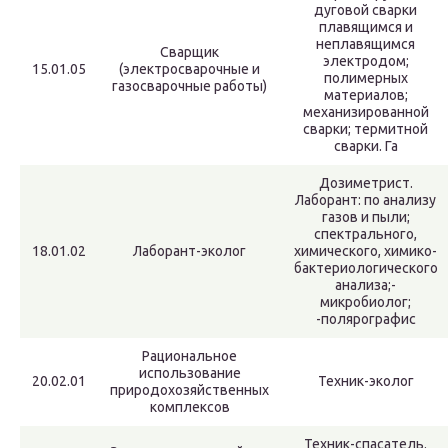
дуговой сварки
плавящимся и
неплавящимся
Сварщик
электродом;
15.01.05
(электросварочные и
полимерных
газосварочные работы)
материалов;
механизированной
сварки; термитной
сварки. Га
Дозиметрист.
Лаборант: по анализу
газов и пыли;
спектрального,
18.01.02
Лаборант-эколог
химического, химико-
бактериологического
анализа;-
микробиолог;
-полярографис
Рациональное
использование
20.02.01
Техник-эколог
природохозяйственных
комплексов
Техник-спасатель.